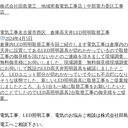
株式会社田島電工 地域密着電気工事店｜中部電力委託工事
店
電気工事名古屋市西区 倉庫高天井LED照明取替工事
2024年4月5日
倉庫内LED照明取替工事今回ご紹介します電気工事は倉庫内の
天井に設置してあるLED照明器具が切れかかっているので取替
工事の御見積を頂けないかとのご連絡を頂きまして現場調査、
無料御見積にお伺いしました。現場調査 無料御見積現場調査
にお伺いして既設のLED高天井照明器具を確認しましたとこ
ろ、LEDユニット部分が切れかかっていて今にも不点灯になり
そうな状態でした。新しいLED照明器具に取替工事をご提案致
しましたところ、もう1台も一緒に取替工事をお願いしたいと
のことでしたのでLED高照明器具2台取替工事の御見積をご提
案...
電気工事、LED照明工事、電気のお悩みご相談は株式会社田島
電工へご相談下さい。