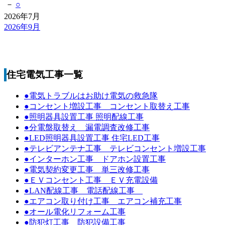
－
○
2026年7月
2026年9月
住宅電気工事一覧
●電気トラブルはお助け電気の救急隊
●コンセント増設工事 コンセント取替え工事
●照明器具設置工事 照明配線工事
●分電盤取替え 漏電調査改修工事
●LED照明器具設置工事 住宅LED工事
●テレビアンテナ工事 テレビコンセント増設工事
●インターホン工事 ドアホン設置工事
●電気契約変更工事 単三改修工事
●ＥＶコンセント工事 ＥＶ充電設備
●LAN配線工事 電話配線工事
●エアコン取り付け工事 エアコン補充工事
●オール電化リフォーム工事
●防犯灯工事 防犯設備工事