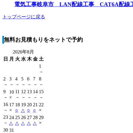
電気工事岐阜市 LAN配線工事 CAT6A配線
トップページに戻る
無料お見積もりをネットで予約
2026年8月
日
月
火
水
木
金
土
1
－
2
3
4
5
6
7
8
－
－
－
－
－
－
－
9
11
12
13
14
15
10
－
×
－
－
－
－
－
16
17
18
19
20
21
22
－
×
○
○
○
×
△
23
24
25
26
27
28
29
－
×
△
△
△
△
△
30
31