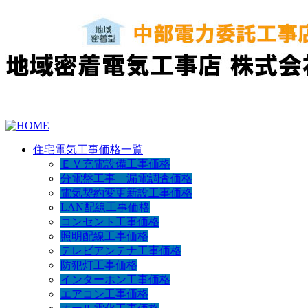
住宅電気工事価格一覧
ＥＶ充電設備工事価格
分電盤工事 漏電調査価格
電気契約変更新設工事価格
LAN配線工事価格
コンセント工事価格
照明配線工事価格
テレビアンテナ工事価格
防犯灯工事価格
インターホン工事価格
エアコン工事価格