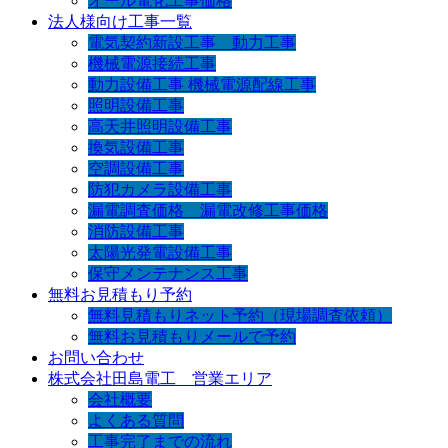
オール電化工事価格
法人様向け工事一覧
電気契約新設工事 動力工事
機械電源接続工事
動力設備工事 機械電源配線工事
照明設備工事
高天井照明設備工事
換気設備工事
空調設備工事
防犯カメラ設備工事
漏電調査価格 漏電改修工事価格
消防設備工事
太陽光発電設備工事
保守メンテナンス工事
無料お見積もり予約
無料見積もりネット予約（現場調査依頼）
無料お見積もりメールで予約
お問い合わせ
株式会社田島電工 営業エリア
会社概要
よくある質問
工事完了までの流れ