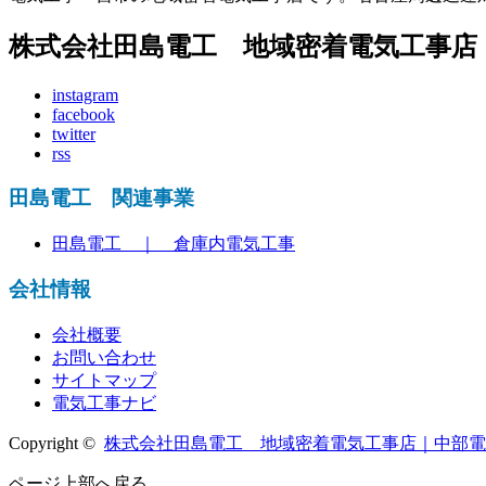
株式会社田島電工 地域密着電気工事
instagram
facebook
twitter
rss
田島電工 関連事業
田島電工 ｜ 倉庫内電気工事
会社情報
会社概要
お問い合わせ
サイトマップ
電気工事ナビ
Copyright ©
株式会社田島電工 地域密着電気工事店｜中部
ページ上部へ戻る