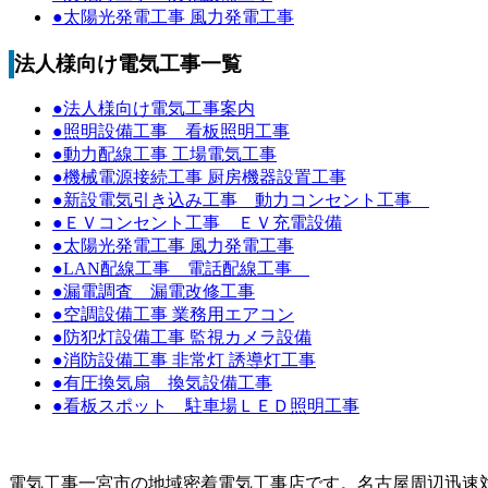
●太陽光発電工事 風力発電工事
法人様向け電気工事一覧
●法人様向け電気工事案内
●照明設備工事 看板照明工事
●動力配線工事 工場電気工事
●機械電源接続工事 厨房機器設置工事
●新設電気引き込み工事 動力コンセント工事
●ＥＶコンセント工事 ＥＶ充電設備
●太陽光発電工事 風力発電工事
●LAN配線工事 電話配線工事
●漏電調査 漏電改修工事
●空調設備工事 業務用エアコン
●防犯灯設備工事 監視カメラ設備
●消防設備工事 非常灯 誘導灯工事
●有圧換気扇 換気設備工事
●看板スポット 駐車場ＬＥＤ照明工事
電気工事一宮市の地域密着電気工事店です。名古屋周辺迅速