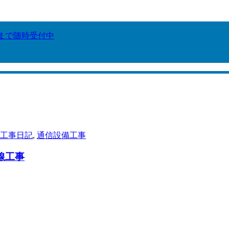
6まで随時受付中
工事日記
,
通信設備工事
配線工事