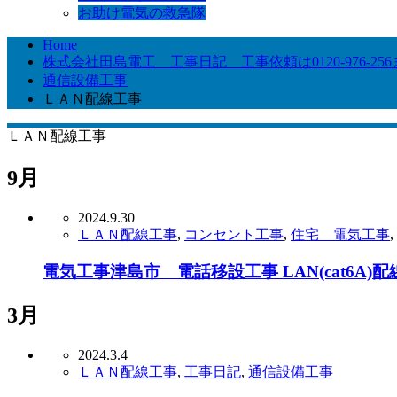
お助け電気の救急隊
Home
株式会社田島電工 工事日記 工事依頼は0120-976-25
通信設備工事
ＬＡＮ配線工事
ＬＡＮ配線工事
9月
2024.9.30
ＬＡＮ配線工事
,
コンセント工事
,
住宅 電気工事
,
電気工事津島市 電話移設工事 LAN(cat6A)
3月
2024.3.4
ＬＡＮ配線工事
,
工事日記
,
通信設備工事