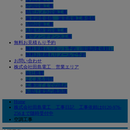
空調設備工事
防犯カメラ設備工事
漏電調査価格 漏電改修工事価格
消防設備工事
太陽光発電設備工事
保守メンテナンス工事
無料お見積もり予約
無料見積もりネット予約（現場調査依頼）
無料お見積もりメールで予約
お問い合わせ
株式会社田島電工 営業エリア
会社概要
よくある質問
工事完了までの流れ
お助け電気の救急隊
Home
株式会社田島電工 工事日記 工事依頼は0120-976-
256まで随時受付中
空調工事