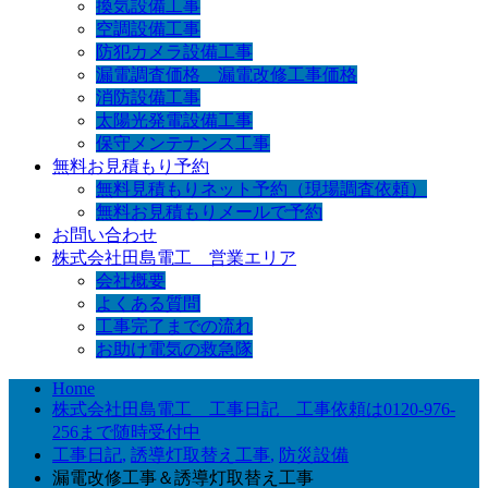
換気設備工事
空調設備工事
防犯カメラ設備工事
漏電調査価格 漏電改修工事価格
消防設備工事
太陽光発電設備工事
保守メンテナンス工事
無料お見積もり予約
無料見積もりネット予約（現場調査依頼）
無料お見積もりメールで予約
お問い合わせ
株式会社田島電工 営業エリア
会社概要
よくある質問
工事完了までの流れ
お助け電気の救急隊
Home
株式会社田島電工 工事日記 工事依頼は0120-976-
256まで随時受付中
工事日記
,
誘導灯取替え工事
,
防災設備
漏電改修工事＆誘導灯取替え工事