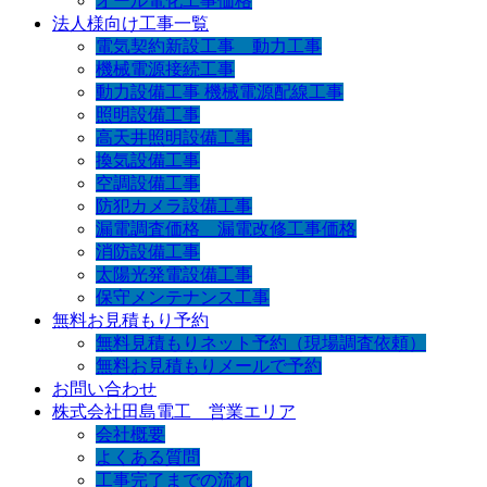
オール電化工事価格
法人様向け工事一覧
電気契約新設工事 動力工事
機械電源接続工事
動力設備工事 機械電源配線工事
照明設備工事
高天井照明設備工事
換気設備工事
空調設備工事
防犯カメラ設備工事
漏電調査価格 漏電改修工事価格
消防設備工事
太陽光発電設備工事
保守メンテナンス工事
無料お見積もり予約
無料見積もりネット予約（現場調査依頼）
無料お見積もりメールで予約
お問い合わせ
株式会社田島電工 営業エリア
会社概要
よくある質問
工事完了までの流れ