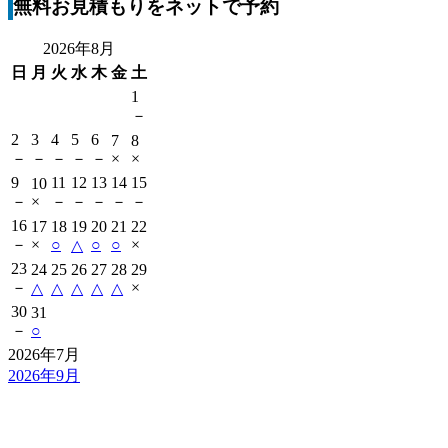
無料お見積もりをネットで予約
2026年8月
日
月
火
水
木
金
土
1
－
2
3
4
5
6
7
8
－
－
－
－
－
×
×
9
11
12
13
14
15
10
－
×
－
－
－
－
－
16
17
18
19
20
21
22
－
×
○
○
○
×
△
23
24
25
26
27
28
29
－
×
△
△
△
△
△
30
31
－
○
2026年7月
2026年9月