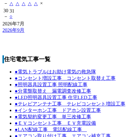
－
×
△
△
△
△
△
30
31
－
○
2026年7月
2026年9月
住宅電気工事一覧
●電気トラブルはお助け電気の救急隊
●コンセント増設工事 コンセント取替え工事
●照明器具設置工事 照明配線工事
●分電盤取替え 漏電調査改修工事
●LED照明器具設置工事 住宅LED工事
●テレビアンテナ工事 テレビコンセント増設工事
●インターホン工事 ドアホン設置工事
●電気契約変更工事 単三改修工事
●ＥＶコンセント工事 ＥＶ充電設備
●LAN配線工事 電話配線工事
●エアコン取り付け工事 エアコン補充工事