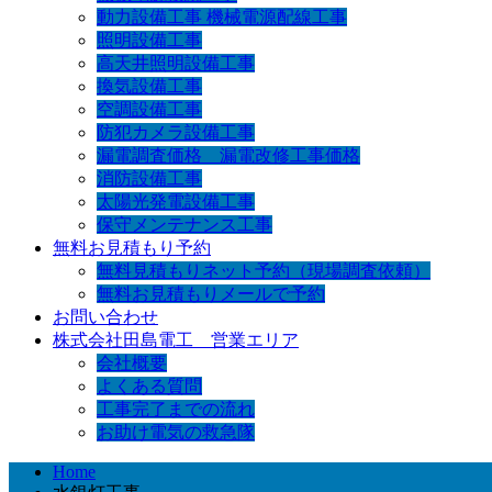
動力設備工事 機械電源配線工事
照明設備工事
高天井照明設備工事
換気設備工事
空調設備工事
防犯カメラ設備工事
漏電調査価格 漏電改修工事価格
消防設備工事
太陽光発電設備工事
保守メンテナンス工事
無料お見積もり予約
無料見積もりネット予約（現場調査依頼）
無料お見積もりメールで予約
お問い合わせ
株式会社田島電工 営業エリア
会社概要
よくある質問
工事完了までの流れ
お助け電気の救急隊
Home