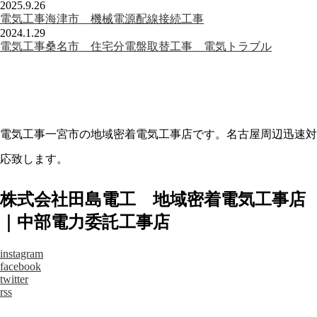
2025.9.26
電気工事海津市 機械電源配線接続工事
2024.1.29
電気工事桑名市 住宅分電盤取替工事 電気トラブル
電気工事一宮市の地域密着電気工事店です。名古屋周辺迅速対
応致します。
株式会社田島電工 地域密着電気工事店
｜中部電力委託工事店
instagram
facebook
twitter
rss