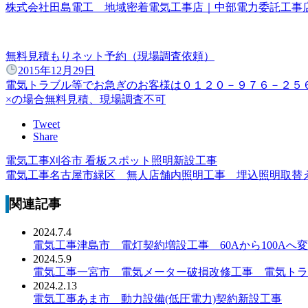
株式会社田島電工 地域密着電気工事店｜中部電力委託工
無料見積もりネット予約（現場調査依頼）
2015年12月29日
電気トラブル等でお急ぎのお客様は０１２０－９７６－２５
×の場合無料見積、現場調査不可
Tweet
Share
電気工事刈谷市 看板スポット照明新設工事
電気工事名古屋市緑区 無人店舗内照明工事 埋込照明取
関連記事
2024.7.4
電気工事津島市 電灯契約増設工事 60Aから100Aへ
2024.5.9
電気工事一宮市 電気メーター破損改修工事 電気トラ
2024.2.13
電気工事あま市 動力設備(低圧電力)契約新設工事