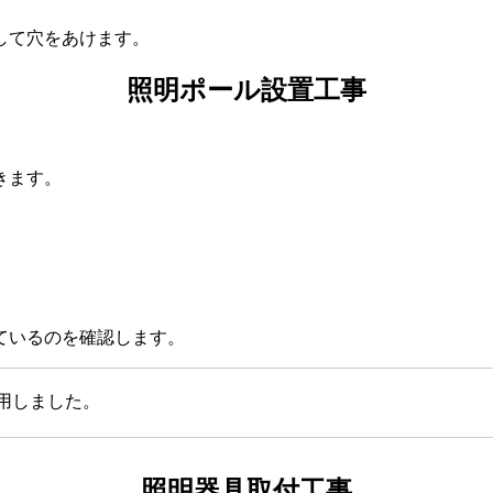
して穴をあけます。
照明ポール設置工事
きます。
。
ているのを確認します。
用しました。
照明器具取付工事