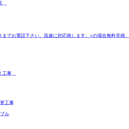
事店
６までお電話下さい。迅速に対応致します。○の場合無料見積
替え工事
変更工事
ブル