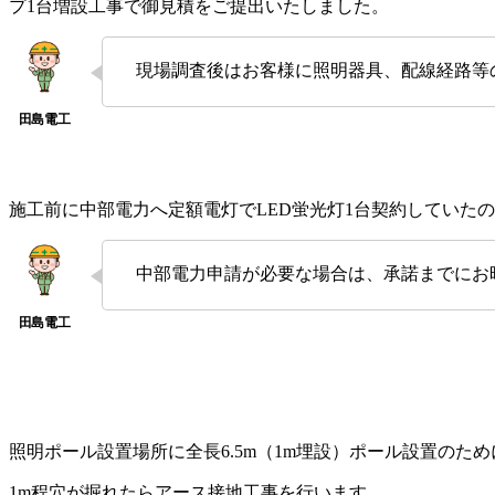
プ1台増設工事で御見積をご提出いたしました。
現場調査後はお客様に照明器具、配線経路等
施工前に中部電力へ定額電灯でLED蛍光灯1台契約していた
中部電力申請が必要な場合は、承諾までにお
照明ポール設置場所に全長6.5m（1m埋設）ポール設置のた
1m程穴が掘れたらアース接地工事を行います。