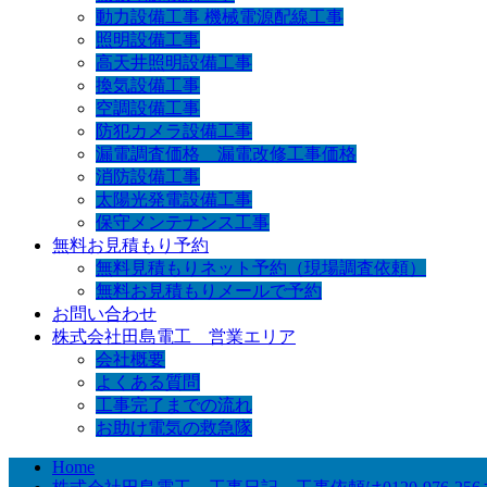
動力設備工事 機械電源配線工事
照明設備工事
高天井照明設備工事
換気設備工事
空調設備工事
防犯カメラ設備工事
漏電調査価格 漏電改修工事価格
消防設備工事
太陽光発電設備工事
保守メンテナンス工事
無料お見積もり予約
無料見積もりネット予約（現場調査依頼）
無料お見積もりメールで予約
お問い合わせ
株式会社田島電工 営業エリア
会社概要
よくある質問
工事完了までの流れ
お助け電気の救急隊
Home