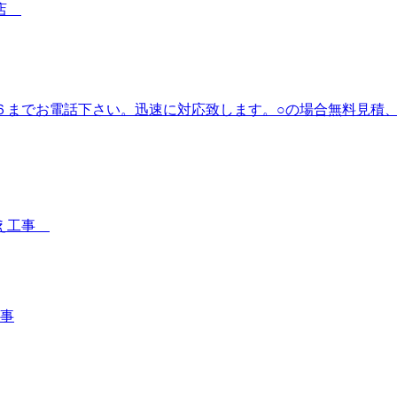
事店
６までお電話下さい。迅速に対応致します。○の場合無料見積
替え工事
事