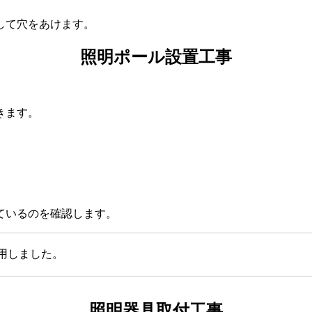
して穴をあけます。
照明ポール設置工事
きます。
。
ているのを確認します。
用しました。
照明器具取付工事