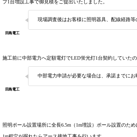
プ1台増設工事で御見積をご提出いたしました。
現場調査後はお客様に照明器具、配線経路等
施工前に中部電力へ定額電灯でLED蛍光灯1台契約していた
中部電力申請が必要な場合は、承諾までにお
照明ポール設置場所に全長6.5m（1m埋設）ポール設置のた
1m程穴が掘れたらアース接地工事を行います。