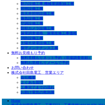
動力設備工事 機械電源配線工事
照明設備工事
高天井照明設備工事
換気設備工事
空調設備工事
防犯カメラ設備工事
漏電調査価格 漏電改修工事価格
消防設備工事
太陽光発電設備工事
保守メンテナンス工事
無料お見積もり予約
無料見積もりネット予約（現場調査依頼）
無料お見積もりメールで予約
お問い合わせ
株式会社田島電工 営業エリア
会社概要
よくある質問
工事完了までの流れ
お助け電気の救急隊
Home