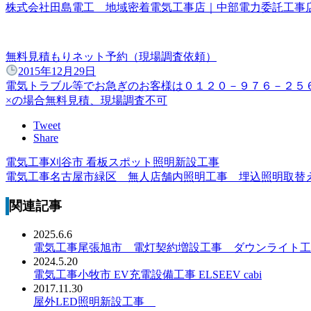
株式会社田島電工 地域密着電気工事店｜中部電力委託工
無料見積もりネット予約（現場調査依頼）
2015年12月29日
電気トラブル等でお急ぎのお客様は０１２０－９７６－２５
×の場合無料見積、現場調査不可
Tweet
Share
電気工事刈谷市 看板スポット照明新設工事
電気工事名古屋市緑区 無人店舗内照明工事 埋込照明取
関連記事
2025.6.6
電気工事尾張旭市 電灯契約増設工事 ダウンライト工
2024.5.20
電気工事小牧市 EV充電設備工事 ELSEEV cabi
2017.11.30
屋外LED照明新設工事