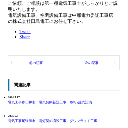
ご依頼、ご相談は第一種電気工事士がしっかりとご説
明いたします。
電気設備工事、空調設備工事は中部電力委託工事店
の株式会社田島電工にお任せ下さい。
Tweet
Share
前の記事
次の記事
関連記事
2024.5.17
電気工事春日井市 電気契約新設工事 単相2線式設備
2025.6.6
電気工事尾張旭市 電灯契約増設工事 ダウンライト工事