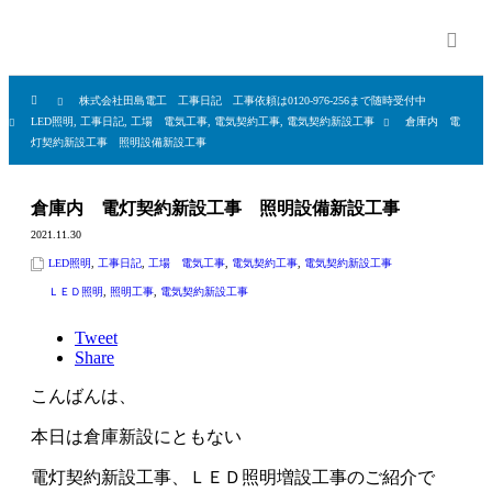
株式会社田島電工 工事日記 工事依頼は0120-976-256まで随時受付中
LED照明
,
工事日記
,
工場 電気工事
,
電気契約工事
,
電気契約新設工事
倉庫内 電
灯契約新設工事 照明設備新設工事
倉庫内 電灯契約新設工事 照明設備新設工事
2021.11.30
LED照明
,
工事日記
,
工場 電気工事
,
電気契約工事
,
電気契約新設工事
ＬＥＤ照明
,
照明工事
,
電気契約新設工事
Tweet
Share
こんばんは、
本日は倉庫新設にともない
電灯契約新設工事、ＬＥＤ照明増設工事のご紹介で