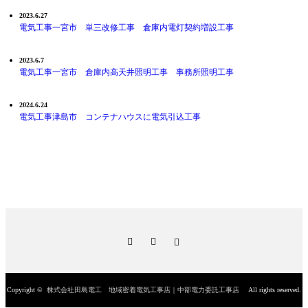
2023.6.27
電気工事一宮市 単三改修工事 倉庫内電灯契約増設工事
2023.6.7
電気工事一宮市 倉庫内高天井照明工事 事務所照明工事
2024.6.24
電気工事津島市 コンテナハウスに電気引込工事
Twitter
Facebook
Instagram
Copyright ©
株式会社田島電工 地域密着電気工事店｜中部電力委託工事店
All rights reserved.