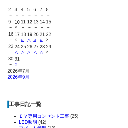
－
2
3
4
5
6
7
8
－
－
－
－
－
－
－
9
11
12
13
14
15
10
－
×
－
－
－
－
－
16
17
18
19
20
21
22
－
×
○
○
○
×
△
23
24
25
26
27
28
29
－
×
△
△
△
△
△
30
31
－
○
2026年7月
2026年9月
工事日記一覧
ＥＶ専用コンセント工事
(25)
LED照明
(42)