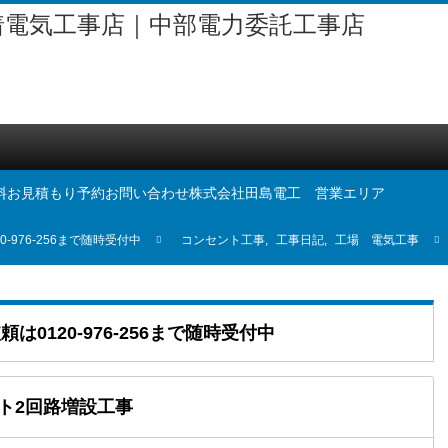
料お見積もり予約
お問い合わせ
株式会社田島電工 営業エリア
976-256まで随時受付中
コンセント工事
,
工事日記
,
工場 電気工事
0120-976-256まで随時受付中
ント2回路増設工事