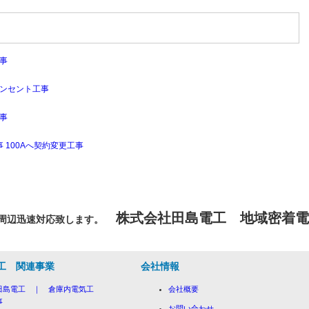
事
コンセント工事
事
 100Aへ契約変更工事
株式会社田島電工 地域密着
周辺迅速対応致します。
工 関連事業
会社情報
田島電工 ｜ 倉庫内電気工
会社概要
事
お問い合わせ