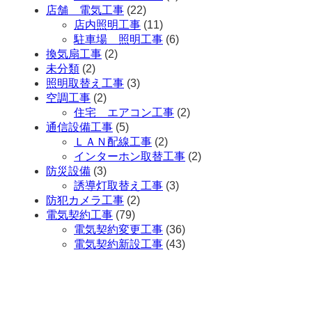
店舗 電気工事
(22)
店内照明工事
(11)
駐車場 照明工事
(6)
換気扇工事
(2)
未分類
(2)
照明取替え工事
(3)
空調工事
(2)
住宅 エアコン工事
(2)
通信設備工事
(5)
ＬＡＮ配線工事
(2)
インターホン取替工事
(2)
防災設備
(3)
誘導灯取替え工事
(3)
防犯カメラ工事
(2)
電気契約工事
(79)
電気契約変更工事
(36)
電気契約新設工事
(43)