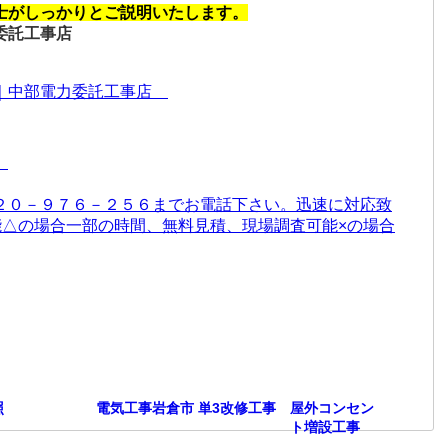
士がしっかりとご説明いたします。
委託工事店
店｜中部電力委託工事店
）
２０－９７６－２５６までお電話下さい。迅速に対応致
能△の場合一部の時間、無料見積、現場調査可能×の場合
照
電気工事岩倉市 単3改修工事 屋外コンセン
ト増設工事