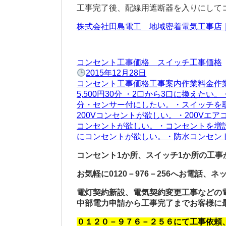
工事完了後、配線用遮断器を入りにしてコ
株式会社田島電工 地域密着電気工事
コンセント工事価格 スイッチ工事価格
2015年12月28日
コンセント工事価格工事案内作業料金作
5,500円30分 ・2口から3口に換えたい
分・センサー付にしたい。・スイッチを取り
200Vコンセントが欲しい。・200Vエア
コンセントが欲しい。・コンセントを増設し
にコンセントが欲しい。・防水コンセントが
コンセント1か所、スイッチ1か所の工事
お気軽に0120－976－256へお電話、
電灯契約新設、電気契約変更工事などの
中部電力申請から工事完了までお客様に
０１２０－９７６－２５６にて工事依頼