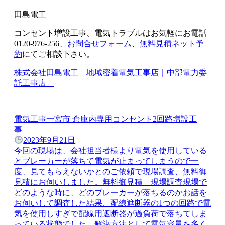
コンセント増設工事、電気トラブルはお気軽にお電話
0120-976-256、
お問合せフォーム
、
無料見積ネット予
約
にてご相談下さい。
株式会社田島電工 地域密着電気工事店｜中部電力委
託工事店
電気工事一宮市 倉庫内専用コンセント2回路増設工
事
2023年9月21日
今回の現場は、会社担当者様より電気を使用している
とブレーカーが落ちて電気が止まってしまうので一
度、見てもらえないかとのご依頼で現場調査、無料御
見積にお伺いしました。無料御見積 現場調査現場で
どのような時に、どのブレーカーが落ちるのかお話を
お伺いして調査した結果、配線遮断器の1つの回路で電
気を使用しすぎで配線用遮断器が過負荷で落ちてしま
っている状態でした。解決方法として電気容量を多く