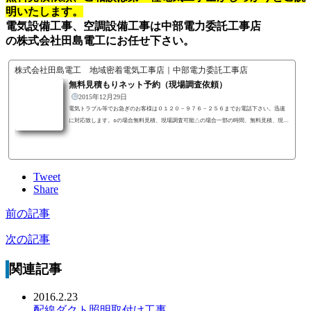
明いたします。
電気設備工事、空調設備工事は中部電力委託工事店
の株式会社田島電工にお任せ下さい。
株式会社田島電工 地域密着電気工事店｜中部電力委託工事店
無料見積もりネット予約（現場調査依頼）
2015年12月29日
電気トラブル等でお急ぎのお客様は０１２０－９７６－２５６までお電話下さい。迅速
に対応致します。○の場合無料見積、現場調査可能△の場合一部の時間、無料見積、現場
調査可能×の場合無料見積、現場調査不可
Tweet
Share
前の記事
次の記事
関連記事
2016.2.23
配線ダクト照明取付け工事