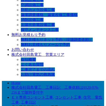
空調設備工事
防犯カメラ設備工事
漏電調査価格 漏電改修工事価格
消防設備工事
太陽光発電設備工事
保守メンテナンス工事
無料お見積もり予約
無料見積もりネット予約（現場調査依頼）
無料お見積もりメールで予約
お問い合わせ
株式会社田島電工 営業エリア
会社概要
よくある質問
工事完了までの流れ
お助け電気の救急隊
Home
株式会社田島電工 工事日記 工事依頼は0120-976-
256まで随時受付中
ＥＶ専用コンセント工事
,
コンセント工事
,
住宅 電気
工事
,
工事日記