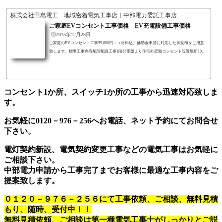
株式会社田島電工 地域密着電気工事店｜中部電力委託工事店
ご家庭EVコンセント工事価格 EV充電設備工事価格
2015年12月28日
ご家庭のEVコンセント工事59,800円～（材料込）補助金申請に対応した御見積をご用意
致します。標準工事内容配管配線工事1階分電盤より住宅外壁面コンセント設置場所10ｍ
まで配管配線工事（VVF2.6×2 IV1.6）※分電盤が2Fの場合は追加料金がかかります。分
電盤工事既設分電盤の空きスペースに2P2E20A15㎃小型漏電ブレーカーを設置※空きスペ
ースが無い場合は、リニューアルボックス設置の追加工事が必要となります。EV PHEV
用屋外コンセントWK4322S（屋外コンセント）露出ボックスWK9803（屋外コンセント
コンセント1か所、スイッチ1か所の工事から迅速対応致しま
用）※1F分電盤からコンセント設置...
す。
お気軽に0120－976－256へお電話、ネット予約にてお問合せ
下さい。
電灯契約新設、電気契約変更工事などの電気工事はお気軽に
ご相談下さい。
中部電力申請から工事完了までお客様に最適な工事内容をご
提案致します。
０１２０－９７６－２５６にて工事依頼、ご相談、無料見積
もり、随時、受付中！！
無料見積依頼、ご相談は第一種電気工事士がしっかりとご説