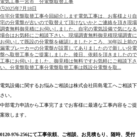
電気工事一宮市 分電盤取替工事
🕒️2025年7月18日
住宅分電盤取替工事今回紹介します電気工事は、お客様より自
宅の分電盤が古いので取替えて頂けないかとご連絡を頂き現場
調査無料御見積にお伺いしました。自宅の電気設備で気になる
場合はお気軽にご相談下さい。現場調査無料御見積現場調査に
お伺いして既設の分電盤を確認しましたところ、30年以上前の
漏電ブレーカーの分電盤が設置してありましたので新しい分電
盤へ取替工事をご提案しました。後日、依頼を頂きましたので
工事にお伺いしました。御見積は無料ですお気軽にご相談下さ
い。分電盤取替工事分電盤取替工事は既設分電盤を取...
電気設備に関するお悩みご相談は株式会社田島電工へご相談下
さい。
中部電力申請から工事完了までお客様に最適な工事内容をご提
案致します。
0120-976-256にて工事依頼、ご相談、お見積もり、随時、受付