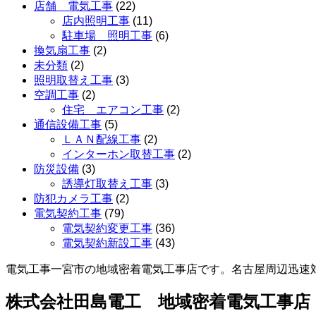
店舗 電気工事
(22)
店内照明工事
(11)
駐車場 照明工事
(6)
換気扇工事
(2)
未分類
(2)
照明取替え工事
(3)
空調工事
(2)
住宅 エアコン工事
(2)
通信設備工事
(5)
ＬＡＮ配線工事
(2)
インターホン取替工事
(2)
防災設備
(3)
誘導灯取替え工事
(3)
防犯カメラ工事
(2)
電気契約工事
(79)
電気契約変更工事
(36)
電気契約新設工事
(43)
電気工事一宮市の地域密着電気工事店です。名古屋周辺迅速
株式会社田島電工 地域密着電気工事