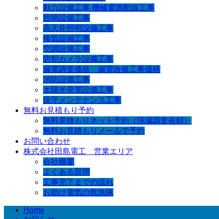
動力設備工事 機械電源配線工事
照明設備工事
高天井照明設備工事
換気設備工事
空調設備工事
防犯カメラ設備工事
漏電調査価格 漏電改修工事価格
消防設備工事
太陽光発電設備工事
保守メンテナンス工事
無料お見積もり予約
無料見積もりネット予約（現場調査依頼）
無料お見積もりメールで予約
お問い合わせ
株式会社田島電工 営業エリア
会社概要
よくある質問
工事完了までの流れ
お助け電気の救急隊
Home