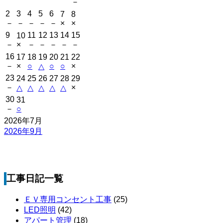
－
2
3
4
5
6
7
8
－
－
－
－
－
×
×
9
11
12
13
14
15
10
－
×
－
－
－
－
－
16
17
18
19
20
21
22
－
×
○
○
○
×
△
23
24
25
26
27
28
29
－
×
△
△
△
△
△
30
31
－
○
2026年7月
2026年9月
工事日記一覧
ＥＶ専用コンセント工事
(25)
LED照明
(42)
アパート管理
(18)