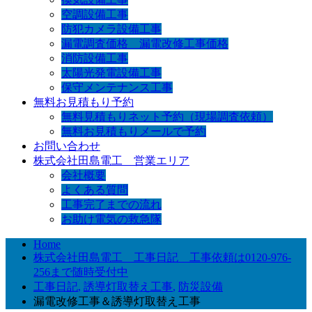
空調設備工事
防犯カメラ設備工事
漏電調査価格 漏電改修工事価格
消防設備工事
太陽光発電設備工事
保守メンテナンス工事
無料お見積もり予約
無料見積もりネット予約（現場調査依頼）
無料お見積もりメールで予約
お問い合わせ
株式会社田島電工 営業エリア
会社概要
よくある質問
工事完了までの流れ
お助け電気の救急隊
Home
株式会社田島電工 工事日記 工事依頼は0120-976-
256まで随時受付中
工事日記
,
誘導灯取替え工事
,
防災設備
漏電改修工事＆誘導灯取替え工事