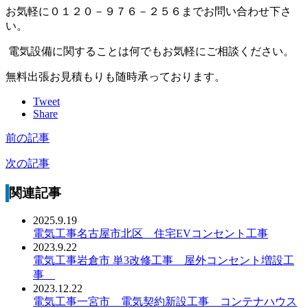
お気軽に０１２０－９７６－２５６までお問い合わせ下さ
い。
電気設備に関することは何でもお気軽にご相談ください。
無料出張お見積もりも随時承っております。
Tweet
Share
前の記事
次の記事
関連記事
2025.9.19
電気工事名古屋市北区 住宅EVコンセント工事
2023.9.22
電気工事岩倉市 単3改修工事 屋外コンセント増設工
事
2023.12.22
電気工事一宮市 電気契約新設工事 コンテナハウス