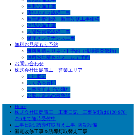
空調設備工事
防犯カメラ設備工事
漏電調査価格 漏電改修工事価格
消防設備工事
太陽光発電設備工事
保守メンテナンス工事
無料お見積もり予約
無料見積もりネット予約（現場調査依頼）
無料お見積もりメールで予約
お問い合わせ
株式会社田島電工 営業エリア
会社概要
よくある質問
工事完了までの流れ
お助け電気の救急隊
Home
株式会社田島電工 工事日記 工事依頼は0120-976-
256まで随時受付中
工事日記
,
誘導灯取替え工事
,
防災設備
漏電改修工事＆誘導灯取替え工事