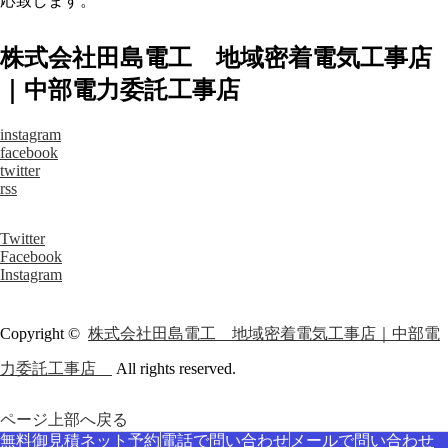
応致します。
株式会社田島電工 地域密着電気工事店
｜中部電力委託工事店
instagram
facebook
twitter
rss
Twitter
Facebook
Instagram
Copyright ©
株式会社田島電工 地域密着電気工事店｜中部電
力委託工事店
All rights reserved.
ページ上部へ戻る
無料御見積ネット予約
電話で問い合わせ
メールで問い合わせ