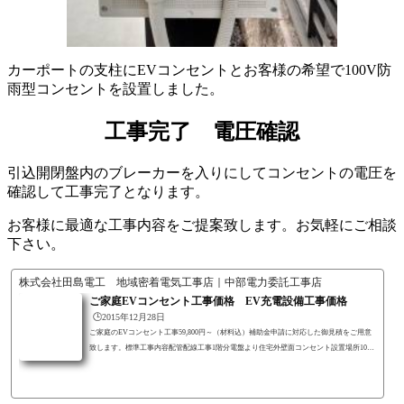
カーポートの支柱にEVコンセントとお客様の希望で100V防
雨型コンセントを設置しました。
工事完了 電圧確認
引込開閉盤内のブレーカーを入りにしてコンセントの電圧を
確認して工事完了となります。
お客様に最適な工事内容をご提案致します。お気軽にご相談
下さい。
株式会社田島電工 地域密着電気工事店｜中部電力委託工事店
ご家庭EVコンセント工事価格 EV充電設備工事価格
🕒️2015年12月28日
ご家庭のEVコンセント工事59,800円～（材料込）補助金申請に対応した御見積をご用意
致します。標準工事内容配管配線工事1階分電盤より住宅外壁面コンセント設置場所10ｍ
まで配管配線工事（VVF2.6×2 IV1.6）※分電盤が2Fの場合は追加料金がかかります。分
電盤工事既設分電盤の空きスペースに2P2E20A15㎃小型漏電ブレーカーを設置※空きスペ
ースが無い場合は、リニューアルボックス設置の追加工事が必要となります。EV PHEV