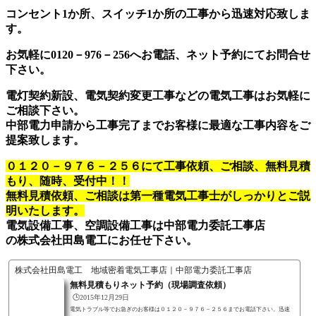
用屋外コンセントWK4322S（屋外コンセント）露出ボックスWK9803（屋外コンセント
コンセント1か所、スイッチ1か所の工事から迅速対応致しま
用）※1F分電盤からコンセント設置...
す。
お気軽に0120－976－256へお電話、ネット予約にてお問合せ
下さい。
電灯契約新設、電気契約変更工事などの電気工事はお気軽に
ご相談下さい。
中部電力申請から工事完了までお客様に最適な工事内容をご
提案致します。
０１２０－９７６－２５６にて工事依頼、ご相談、無料見積
もり、随時、受付中！！
無料見積依頼、ご相談は第一種電気工事士がしっかりとご説
明いたします。
電気設備工事、空調設備工事は中部電力委託工事店
の株式会社田島電工にお任せ下さい。
株式会社田島電工 地域密着電気工事店｜中部電力委託工事店
無料見積もりネット予約（現場調査依頼）
🕒️2015年12月29日
電気トラブル等でお急ぎのお客様は０１２０－９７６－２５６までお電話下さい。迅速