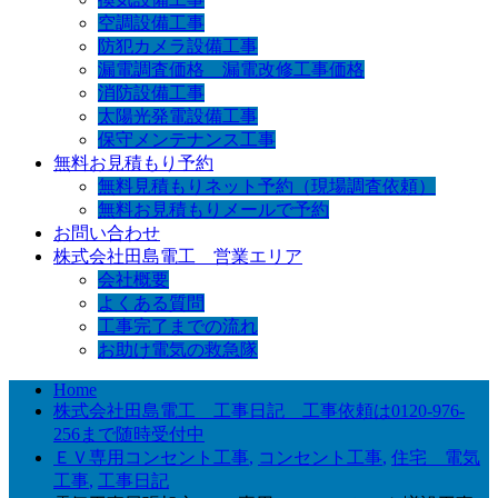
空調設備工事
防犯カメラ設備工事
漏電調査価格 漏電改修工事価格
消防設備工事
太陽光発電設備工事
保守メンテナンス工事
無料お見積もり予約
無料見積もりネット予約（現場調査依頼）
無料お見積もりメールで予約
お問い合わせ
株式会社田島電工 営業エリア
会社概要
よくある質問
工事完了までの流れ
お助け電気の救急隊
Home
株式会社田島電工 工事日記 工事依頼は0120-976-
256まで随時受付中
ＥＶ専用コンセント工事
,
コンセント工事
,
住宅 電気
工事
,
工事日記