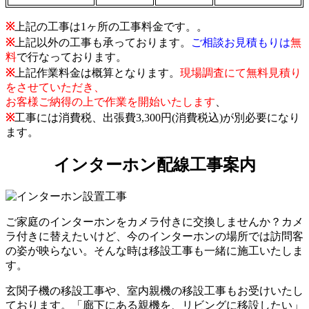
※
上記の工事は1ヶ所の工事料金です。。
※
上記以外の工事も承っております。
ご相談お見積もりは
無
料
で行なっております。
※
上記作業料金は概算となります。
現場調査にて無料見積り
をさせていただき、
お客様ご納得の上で作業を開始いたします
、
※
工事には消費税、出張費3,300円(消費税込)が別必要になり
ます。
インターホン配線工事案内
ご家庭のインターホンをカメラ付きに交換しませんか？カメ
ラ付きに替えたいけど、今のインターホンの場所では訪問客
の姿が映らない。そんな時は移設工事も一緒に施工いたしま
す。
玄関子機の移設工事や、室内親機の移設工事もお受けいたし
ております。「廊下にある親機を、リビングに移設したい」