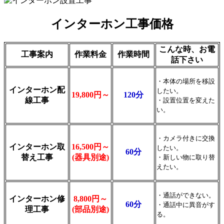
インターホン工事価格
こんな時、お電
工事案内
作業料金
作業時間
話下さい
・本体の場所を移設
インターホン配
したい。
19,800円～
120分
線工事
・設置位置を変えた
い。
・カメラ付きに交換
インターホン取
16,500円～
したい。
60分
替え工事
(器具別途)
・新しい物に取り替
えたい。
・通話ができない。
インターホン修
8,800円～
60分
・通話中に異音がす
理工事
(部品別途)
る。