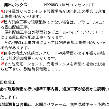
露出ボックス
WK9803（屋外コンセント用）
※
1F分電盤からコンセント設置場所が10ｍ以上の場合は追加
工事費用がかかります。
※
屋内配線工事で隠蔽配線できない場合は、プラモールによ
る露出配線工事、
屋外配線工事は外壁面部をビニールパイプ（アイボリー）
による露出配管配線工事となります。
その他配線工事方法によっては別途追加工事費用がかかる
場合があります。
※
住宅の構造が鉄筋コンクリートや外壁面がタイル張りの場
合は別途追加費用がかかります。
※
その他充電コンセント、充電ボックスを希望の場合はお知
らせ下さい。別途御見積致します。
必ず現場調査を行い標準工事内容、追加工事が必要かご説明い
たします。
現場調査はお電話、
お問合せフォーム
、
無料見積ネット予約
に