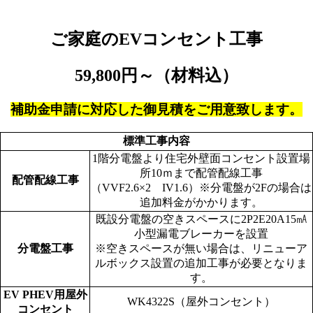
ご家庭のEVコンセント工事
59,800円～（材料込）
補助金申請に対応した御見積をご用意致します
。
標準工事内容
1階分電盤より住宅外壁面コンセント設置場
所10ｍまで配管配線工事
配管配線工事
（VVF2.6×2 IV1.6）※分電盤が2Fの場合は
追加料金がかかります。
既設分電盤の空きスペースに2P2E20A15㎃
小型漏電ブレーカーを設置
分電盤工事
※空きスペースが無い場合は、リニューア
ルボックス設置の追加工事が必要となりま
す。
EV PHEV用屋外
WK4322S（屋外コンセント）
コンセント