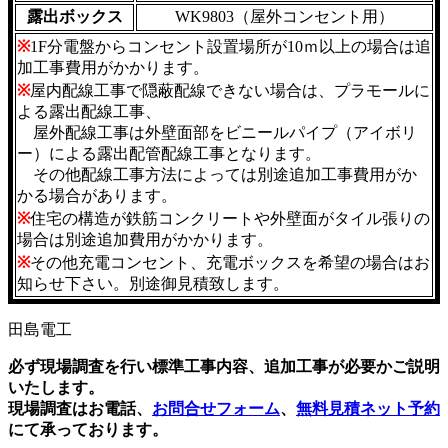
露出ボックス
WK9803（屋外コンセント用）
※
1F分電盤からコンセント設置場所が10ｍ以上の場合は追
加工事費用がかかります。
※
屋内配線工事で隠蔽配線できない場合は、プラモールに
よる露出配線工事、
屋外配線工事は外壁面部をビニールパイプ（アイボリ
ー）による露出配管配線工事となります。
その他配線工事方法によっては別途追加工事費用がか
かる場合があります。
※
住宅の構造が鉄筋コンクリートや外壁面がタイル張りの
場合は別途追加費用がかかります。
※
その他充電コンセント、充電ボックスを希望の場合はお
知らせ下さい。別途御見積致します。
必ず現場調査を行い標準工事内容、追加工事が必要かご説明
いたします。
現場調査はお電話、
お問合せフォーム
、
無料見積ネット予約
にて承っております。