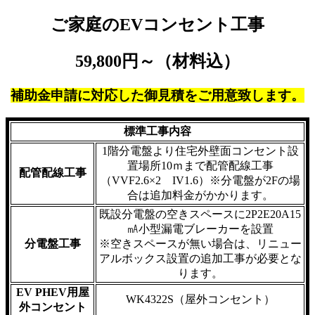
ご家庭のEVコンセント工事
59,800円～（材料込）
補助金申請に対応した御見積をご用意致します
。
標準工事内容
1階分電盤より住宅外壁面コンセント設
置場所10ｍまで配管配線工事
配管配線工事
（VVF2.6×2 IV1.6）※分電盤が2Fの場
合は追加料金がかかります。
既設分電盤の空きスペースに2P2E20A15
㎃小型漏電ブレーカーを設置
分電盤工事
※空きスペースが無い場合は、リニュー
アルボックス設置の追加工事が必要とな
ります。
EV PHEV用屋
WK4322S（屋外コンセント）
外コンセント