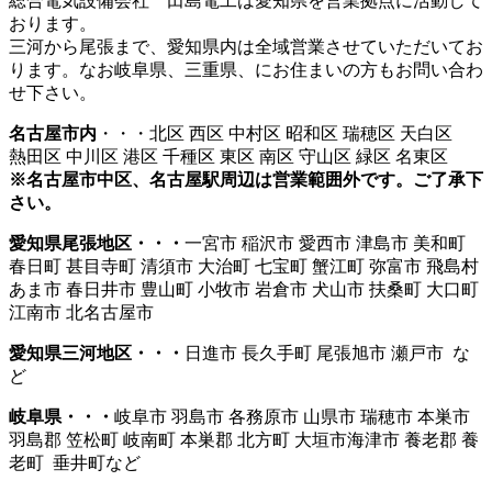
総合電気設備会社 田島電工は愛知県を営業拠点に活動して
おります。
三河から尾張まで、愛知県内は全域営業させていただいてお
ります。なお岐阜県、三重県、にお住まいの方もお問い合わ
せ下さい。
名古屋市内
・・・北区 西区 中村区 昭和区 瑞穂区 天白区
熱田区 中川区 港区 千種区 東区 南区 守山区 緑区 名東区
※名古屋市中区、名古屋駅周辺は営業範囲外です。ご了承下
さい。
愛知県尾張地区・・・
一宮市 稲沢市 愛西市 津島市 美和町
春日町 甚目寺町 清須市 大治町 七宝町 蟹江町 弥富市 飛島村
あま市 春日井市 豊山町 小牧市 岩倉市 犬山市 扶桑町 大口町
江南市 北名古屋市
愛知県三河地区・・・
日進市 長久手町 尾張旭市 瀬戸市 な
ど
岐阜県・・・
岐阜市 羽島市 各務原市 山県市 瑞穂市 本巣市
羽島郡 笠松町 岐南町 本巣郡 北方町 大垣市海津市 養老郡 養
老町 垂井町など