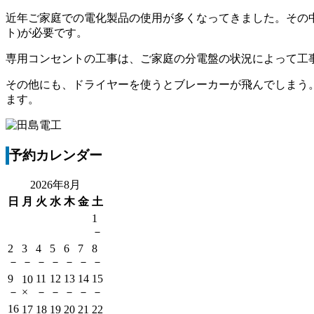
近年ご家庭での電化製品の使用が多くなってきました。その
ト)が必要です。
専用コンセントの工事は、ご家庭の分電盤の状況によって工
その他にも、ドライヤーを使うとブレーカーが飛んでしまう
ます。
予約カレンダー
2026年8月
日
月
火
水
木
金
土
1
－
2
3
4
5
6
7
8
－
－
－
－
－
－
－
9
11
12
13
14
15
10
－
×
－
－
－
－
－
16
17
18
19
20
21
22