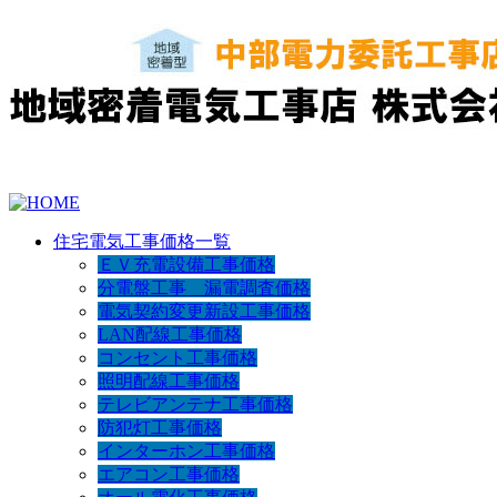
住宅電気工事価格一覧
ＥＶ充電設備工事価格
分電盤工事 漏電調査価格
電気契約変更新設工事価格
LAN配線工事価格
コンセント工事価格
照明配線工事価格
テレビアンテナ工事価格
防犯灯工事価格
インターホン工事価格
エアコン工事価格