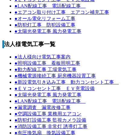
●LAN配線工事 電話配線工事
●エアコン取り付け工事 エアコン補充工事
●オール電化リフォーム工事
●防犯灯工事 防犯設備工事
●太陽光発電工事 風力発電工事
法人様電気工事一覧
●法人様向け電気工事案内
●照明設備工事 看板照明工事
●動力配線工事 工場電気工事
●機械電源接続工事 厨房機器設置工事
●新設電気引き込み工事 動力コンセント工事
●ＥＶコンセント工事 ＥＶ充電設備
●太陽光発電工事 風力発電工事
●LAN配線工事 電話配線工事
●漏電調査 漏電改修工事
●空調設備工事 業務用エアコン
●防犯灯設備工事 監視カメラ設備
●消防設備工事 非常灯 誘導灯工事
●有圧換気扇 換気設備工事