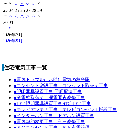
－
×
○
○
○
×
△
23
24
25
26
27
28
29
－
×
△
△
△
△
△
30
31
－
○
2026年7月
2026年9月
住宅電気工事一覧
●電気トラブルはお助け電気の救急隊
●コンセント増設工事 コンセント取替え工事
●照明器具設置工事 照明配線工事
●分電盤取替え 漏電調査改修工事
●LED照明器具設置工事 住宅LED工事
●テレビアンテナ工事 テレビコンセント増設工事
●インターホン工事 ドアホン設置工事
●電気契約変更工事 単三改修工事
●ＥＶコンセント工事 ＥＶ充電設備