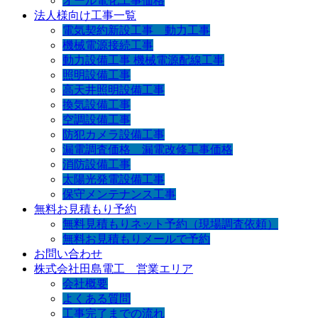
オール電化工事価格
法人様向け工事一覧
電気契約新設工事 動力工事
機械電源接続工事
動力設備工事 機械電源配線工事
照明設備工事
高天井照明設備工事
換気設備工事
空調設備工事
防犯カメラ設備工事
漏電調査価格 漏電改修工事価格
消防設備工事
太陽光発電設備工事
保守メンテナンス工事
無料お見積もり予約
無料見積もりネット予約（現場調査依頼）
無料お見積もりメールで予約
お問い合わせ
株式会社田島電工 営業エリア
会社概要
よくある質問
工事完了までの流れ