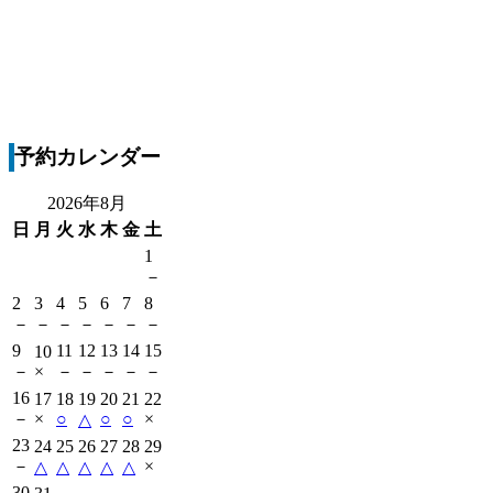
予約カレンダー
2026年8月
日
月
火
水
木
金
土
1
－
2
3
4
5
6
7
8
－
－
－
－
－
－
－
9
11
12
13
14
15
10
－
×
－
－
－
－
－
16
17
18
19
20
21
22
－
×
○
○
○
×
△
23
24
25
26
27
28
29
－
×
△
△
△
△
△
30