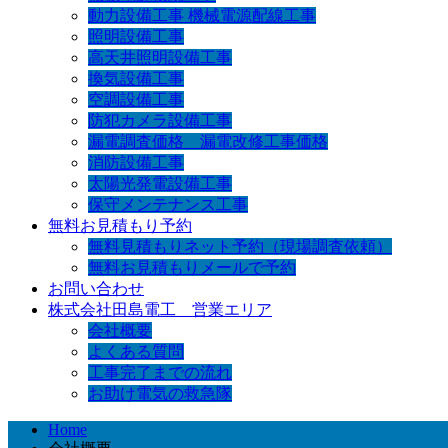
動力設備工事 機械電源配線工事
照明設備工事
高天井照明設備工事
換気設備工事
空調設備工事
防犯カメラ設備工事
漏電調査価格 漏電改修工事価格
消防設備工事
太陽光発電設備工事
保守メンテナンス工事
無料お見積もり予約
無料見積もりネット予約（現場調査依頼）
無料お見積もりメールで予約
お問い合わせ
株式会社田島電工 営業エリア
会社概要
よくある質問
工事完了までの流れ
お助け電気の救急隊
Home