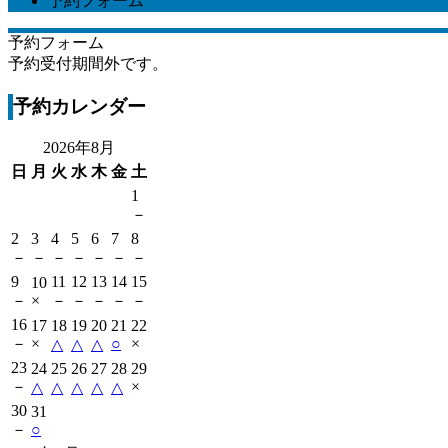
予約フォーム
予約フォーム
予約受付期間外です。
予約カレンダー
2026年8月
日
月
火
水
木
金
土
1
－
2
3
4
5
6
7
8
－
－
－
－
－
－
－
9
11
12
13
14
15
10
－
×
－
－
－
－
－
16
17
18
19
20
21
22
－
×
○
×
△
△
△
23
24
25
26
27
28
29
－
×
△
△
△
△
△
30
31
－
○