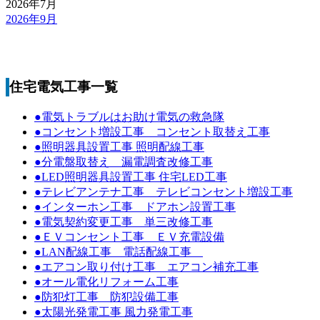
2026年7月
2026年9月
住宅電気工事一覧
●電気トラブルはお助け電気の救急隊
●コンセント増設工事 コンセント取替え工事
●照明器具設置工事 照明配線工事
●分電盤取替え 漏電調査改修工事
●LED照明器具設置工事 住宅LED工事
●テレビアンテナ工事 テレビコンセント増設工事
●インターホン工事 ドアホン設置工事
●電気契約変更工事 単三改修工事
●ＥＶコンセント工事 ＥＶ充電設備
●LAN配線工事 電話配線工事
●エアコン取り付け工事 エアコン補充工事
●オール電化リフォーム工事
●防犯灯工事 防犯設備工事
●太陽光発電工事 風力発電工事