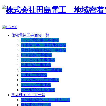
住宅電気工事価格一覧
ＥＶ充電設備工事価格
分電盤工事 漏電調査価格
電気契約変更新設工事価格
LAN配線工事価格
コンセント工事価格
照明配線工事価格
テレビアンテナ工事価格
防犯灯工事価格
インターホン工事価格
エアコン工事価格
オール電化工事価格
法人様向け工事一覧
電気契約新設工事 動力工事
機械電源接続工事