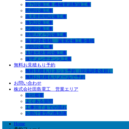
動力設備工事 機械電源配線工事
照明設備工事
高天井照明設備工事
換気設備工事
空調設備工事
防犯カメラ設備工事
漏電調査価格 漏電改修工事価格
消防設備工事
太陽光発電設備工事
保守メンテナンス工事
無料お見積もり予約
無料見積もりネット予約（現場調査依頼）
無料お見積もりメールで予約
お問い合わせ
株式会社田島電工 営業エリア
会社概要
よくある質問
工事完了までの流れ
お助け電気の救急隊
Home