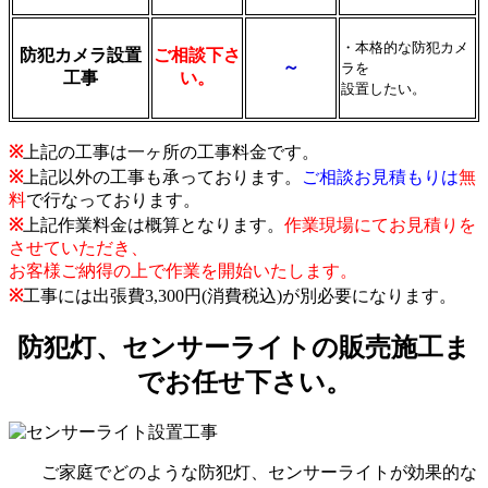
・本格的な防犯カメ
防犯カメラ設置
ご相談下さ
～
ラを
工事
い。
設置したい。
※
上記の工事は一ヶ所の工事料金です。
※
上記以外の工事も承っております。
ご相談お見積もりは
無
料
で行なっております。
※
上記作業料金は概算となります。
作業現場にてお見積りを
させていただき、
お客様ご納得の上で作業を開始いたします。
※
工事には出張費3,300円(消費税込)が別必要になります。
防犯灯、センサーライトの販売施工ま
でお任せ下さい。
ご家庭でどのような防犯灯、センサーライトが効果的な