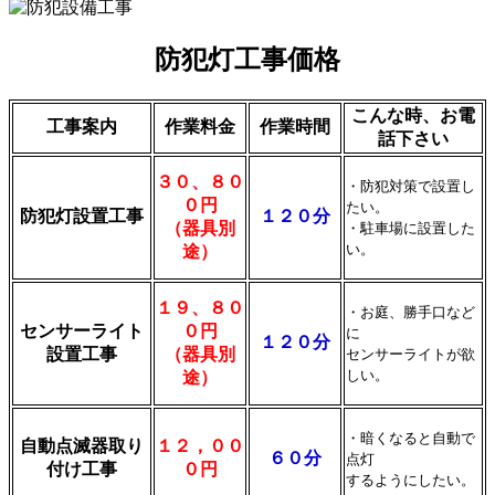
防犯灯工事価格
こんな時、お電
工事案内
作業料金
作業時間
話下さい
３０、８０
・防犯対策で設置し
０円
たい。
防犯灯設置工事
１２０分
（器具別
・駐車場に設置した
い。
途）
１９、８０
・お庭、勝手口など
センサーライト
０円
に
１２０分
設置工事
（器具別
センサーライトが欲
しい。
途）
・暗くなると自動で
自動点滅器取り
１２，００
６０分
点灯
付け工事
０円
するようにしたい。