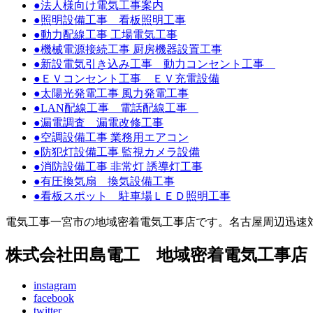
●法人様向け電気工事案内
●照明設備工事 看板照明工事
●動力配線工事 工場電気工事
●機械電源接続工事 厨房機器設置工事
●新設電気引き込み工事 動力コンセント工事
●ＥＶコンセント工事 ＥＶ充電設備
●太陽光発電工事 風力発電工事
●LAN配線工事 電話配線工事
●漏電調査 漏電改修工事
●空調設備工事 業務用エアコン
●防犯灯設備工事 監視カメラ設備
●消防設備工事 非常灯 誘導灯工事
●有圧換気扇 換気設備工事
●看板スポット 駐車場ＬＥＤ照明工事
電気工事一宮市の地域密着電気工事店です。名古屋周辺迅速
株式会社田島電工 地域密着電気工事
instagram
facebook
twitter