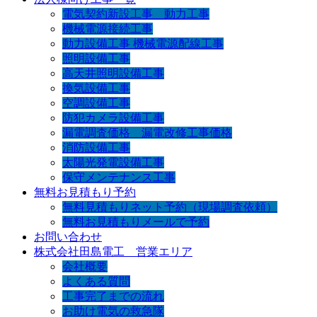
電気契約新設工事 動力工事
機械電源接続工事
動力設備工事 機械電源配線工事
照明設備工事
高天井照明設備工事
換気設備工事
空調設備工事
防犯カメラ設備工事
漏電調査価格 漏電改修工事価格
消防設備工事
太陽光発電設備工事
保守メンテナンス工事
無料お見積もり予約
無料見積もりネット予約（現場調査依頼）
無料お見積もりメールで予約
お問い合わせ
株式会社田島電工 営業エリア
会社概要
よくある質問
工事完了までの流れ
お助け電気の救急隊