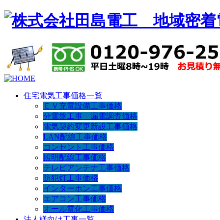
住宅電気工事価格一覧
ＥＶ充電設備工事価格
分電盤工事 漏電調査価格
電気契約変更新設工事価格
LAN配線工事価格
コンセント工事価格
照明配線工事価格
テレビアンテナ工事価格
防犯灯工事価格
インターホン工事価格
エアコン工事価格
オール電化工事価格
法人様向け工事一覧