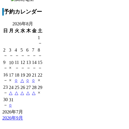
予約カレンダー
2026年8月
日
月
火
水
木
金
土
1
－
2
3
4
5
6
7
8
－
－
－
－
－
－
－
9
11
12
13
14
15
10
－
×
－
－
－
－
－
16
17
18
19
20
21
22
－
×
○
○
○
×
△
23
24
25
26
27
28
29
－
×
△
△
△
△
△
30
31
－
○
2026年7月
2026年9月