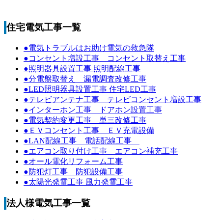
住宅電気工事一覧
●電気トラブルはお助け電気の救急隊
●コンセント増設工事 コンセント取替え工事
●照明器具設置工事 照明配線工事
●分電盤取替え 漏電調査改修工事
●LED照明器具設置工事 住宅LED工事
●テレビアンテナ工事 テレビコンセント増設工事
●インターホン工事 ドアホン設置工事
●電気契約変更工事 単三改修工事
●ＥＶコンセント工事 ＥＶ充電設備
●LAN配線工事 電話配線工事
●エアコン取り付け工事 エアコン補充工事
●オール電化リフォーム工事
●防犯灯工事 防犯設備工事
●太陽光発電工事 風力発電工事
法人様電気工事一覧