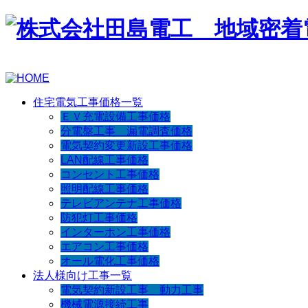
住宅電気工事価格一覧
ＥＶ充電設備工事価格
分電盤工事 漏電調査価格
電気契約変更新設工事価格
LAN配線工事価格
コンセント工事価格
照明配線工事価格
テレビアンテナ工事価格
防犯灯工事価格
インターホン工事価格
エアコン工事価格
オール電化工事価格
法人様向け工事一覧
電気契約新設工事 動力工事
機械電源接続工事