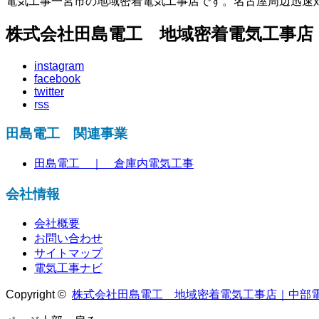
電気工事一宮市の地域密着電気工事店です。名古屋周辺迅速
株式会社田島電工 地域密着電気工事
instagram
facebook
twitter
rss
田島電工 関連事業
田島電工 ｜ 倉庫内電気工事
会社情報
会社概要
お問い合わせ
サイトマップ
電気工事ナビ
Copyright ©
株式会社田島電工 地域密着電気工事店｜中