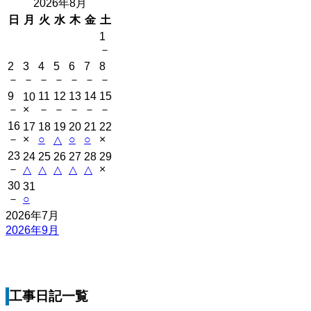
2026年8月
日
月
火
水
木
金
土
1
－
2
3
4
5
6
7
8
－
－
－
－
－
－
－
9
11
12
13
14
15
10
－
×
－
－
－
－
－
16
17
18
19
20
21
22
－
×
○
○
○
×
△
23
24
25
26
27
28
29
－
×
△
△
△
△
△
30
31
－
○
2026年7月
2026年9月
工事日記一覧