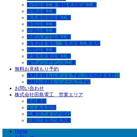
動力設備工事 機械電源配線工事
照明設備工事
高天井照明設備工事
換気設備工事
空調設備工事
防犯カメラ設備工事
漏電調査価格 漏電改修工事価格
消防設備工事
太陽光発電設備工事
保守メンテナンス工事
無料お見積もり予約
無料見積もりネット予約（現場調査依頼）
無料お見積もりメールで予約
お問い合わせ
株式会社田島電工 営業エリア
会社概要
よくある質問
工事完了までの流れ
お助け電気の救急隊
Home