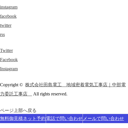
instagram
facebook
twitter
rss
Twitter
Facebook
Instagram
Copyright ©
株式会社田島電工 地域密着電気工事店｜中部電
力委託工事店
All rights reserved.
ページ上部へ戻る
無料御見積ネット予約
電話で問い合わせ
メールで問い合わせ