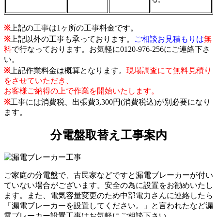
※
上記の工事は1ヶ所の工事料金です。
※
上記以外の工事も承っております。
ご相談お見積もりは
無
料
で行なっております。お気軽に0120-976-256にご連絡下さ
い。
※
上記作業料金は概算となります。
現場調査にて無料見積り
をさせていただき、
お客様ご納得の上で作業を開始いたします。
※
工事には消費税、出張費3,300円(消費税込)が別必要になり
ます。
分電盤取替え工事案内
ご家庭の分電盤で、古民家などですと漏電ブレーカーが付い
ていない場合がございます。安全の為に設置をお勧めいたし
ます。また、電気容量変更のため中部電力さんに連絡したら
「漏電ブレーカーを設置してください。」と言われたなど漏
電ブレーカー設置工事はお気軽にご相談下さい。