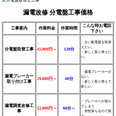
漏電改修 分電盤工事価格
こんな時お電話
工事案内
作業料金
作業時間
下さい
・古い配電盤を取替
えたい。
分電盤取替工事
45,000円～
120分
・新しく取り替えた
い。
・漏電ブレーカーが
漏電ブレーカー
ない。
19,800円～
60分
取り付け工事
・新しく取り替えて
欲しい。
・ブレーカーが落ち
漏電調査改修工
てしまう
22,000円～
60分～
事
・突然落ちるので困
る。