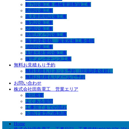
動力設備工事 機械電源配線工事
照明設備工事
高天井照明設備工事
換気設備工事
空調設備工事
防犯カメラ設備工事
漏電調査価格 漏電改修工事価格
消防設備工事
太陽光発電設備工事
保守メンテナンス工事
無料お見積もり予約
無料見積もりネット予約（現場調査依頼）
無料お見積もりメールで予約
お問い合わせ
株式会社田島電工 営業エリア
会社概要
よくある質問
工事完了までの流れ
お助け電気の救急隊
Home