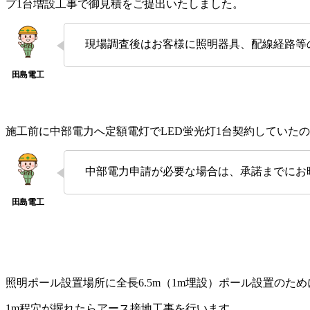
プ1台増設工事で御見積をご提出いたしました。
現場調査後はお客様に照明器具、配線経路等
施工前に中部電力へ定額電灯でLED蛍光灯1台契約していた
中部電力申請が必要な場合は、承諾までにお
照明ポール設置場所に全長6.5m（1m埋設）ポール設置のた
1m程穴が掘れたらアース接地工事を行います。