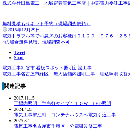
株式会社田島電工 地域密着電気工事店｜中部電力委託工
無料見積もりネット予約（現場調査依頼）
2015年12月29日
電気トラブル等でお急ぎのお客様は０１２０－９７６－２５
×の場合無料見積、現場調査不可
Tweet
Share
電気工事刈谷市 看板スポット照明新設工事
電気工事名古屋市緑区 無人店舗内照明工事 埋込照明取
関連記事
2017.11.15
工場内照明 蛍光灯タイプ１１０W LED照明
2024.4.23
電気工事蟹江町 コンテナハウスへ電気引込工事
2025.8.1
電気工事名古屋市千種区 分電盤改修工事