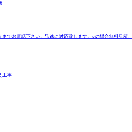
事店
６までお電話下さい。迅速に対応致します。○の場合無料見積
替え工事