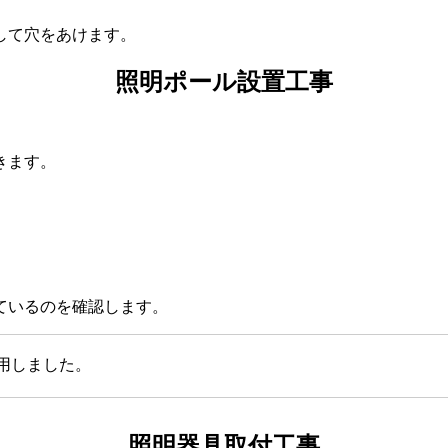
して穴をあけます。
照明ポール設置工事
きます。
。
ているのを確認します。
用しました。
照明器具取付工事