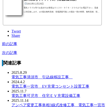
2015年12月29日
電気トラブル等でお急ぎのお客様は０１２０－９７６－２５６までお電話下さい。迅速
に対応致します。○の場合無料見積、現場調査可能△の場合一部の時間、無料見積、現場
調査可能×の場合無料見積、現場調査不可
Tweet
Share
前の記事
次の記事
関連記事
2025.8.29
電気工事清須市 引込線移設工事
2024.4.2
電気工事一宮市 EV充電コンセント設置工事
2025.11.7
電気工事可児市 住宅ＥＶ充電設備工事
2025.11.14
アンペア変更工事単相3線式改修工事 電気工事一宮市