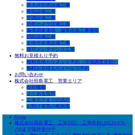
高天井照明設備工事
換気設備工事
空調設備工事
防犯カメラ設備工事
漏電調査価格 漏電改修工事価格
消防設備工事
太陽光発電設備工事
保守メンテナンス工事
無料お見積もり予約
無料見積もりネット予約（現場調査依頼）
無料お見積もりメールで予約
お問い合わせ
株式会社田島電工 営業エリア
会社概要
よくある質問
工事完了までの流れ
お助け電気の救急隊
Home
株式会社田島電工 工事日記 工事依頼は0120-976-
256まで随時受付中