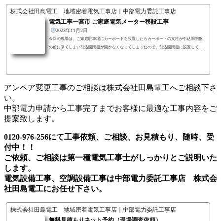
株式会社田島電工 地域密着電気工事店｜中部電力委託工事店
電気工事一宮市 ご家庭電気メーター移設工事
2023年11月2日
今回の現場は、ご家庭駐車場にカーポートを設置したらカーポートの支柱が引込開閉盤
の前に来てしまい引込開閉盤が開かなくなってしまったので、引込開閉盤に設置してあ
る電気メーターを移設できないかとのご相談を頂き現場調査にお伺いしました。無料現
場調査 無料御見積 現場調査にお伺いして現状を見させて頂きましたところ、引込開
閉盤を開けようとすると支柱に当たってしまい扉が30cm程しか開閉できない状態でし
た。電力会社の方から電気メーターを取替えれるように改修工事をお願いているとの事
アンペア変更工事のご相談は株式会社田島電工へご相談下さ
でした。お客様とご相談の上、電...
い。
中部電力申請から工事完了までお客様に最適な工事内容をご
提案致します。
0120-976-256にて工事依頼、ご相談、お見積もり、随時、受
付中！！
ご依頼、ご相談は第一種電気工事士がしっかりとご説明いた
します。
電気設備工事、空調設備工事は中部電力委託工事店 株式会
社田島電工にお任せ下さい。
株式会社田島電工 地域密着電気工事店｜中部電力委託工事店
無料見積もりネット予約（現場調査依頼）